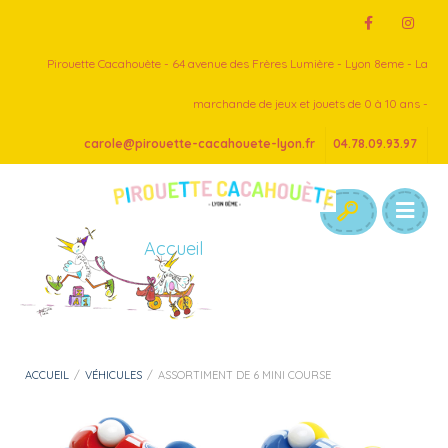
Pirouette Cacahouète - 64 avenue des Frères Lumière - Lyon 8eme - La
marchande de jeux et jouets de 0 à 10 ans -
carole@pirouette-cacahouete-lyon.fr
04.78.09.93.97
Accueil
ACCUEIL
/
VÉHICULES
/
ASSORTIMENT DE 6 MINI COURSE