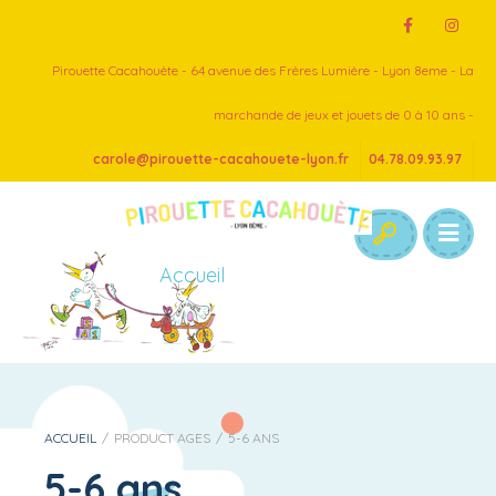
Pirouette Cacahouète - 64 avenue des Frères Lumière - Lyon 8eme - La
marchande de jeux et jouets de 0 à 10 ans -
carole@pirouette-cacahouete-lyon.fr
04.78.09.93.97
Accueil
ACCUEIL
/
PRODUCT AGES
/
5-6 ANS
5-6 ans