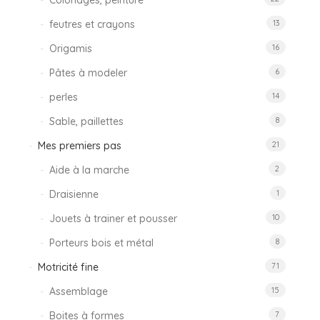
Coloriages, peinture
feutres et crayons
13
Origamis
16
Pâtes à modeler
6
perles
14
Sable, paillettes
8
Mes premiers pas
21
Aide à la marche
2
Draisienne
1
Jouets à trainer et pousser
10
Porteurs bois et métal
8
Motricité fine
71
Assemblage
15
Boites à formes
7