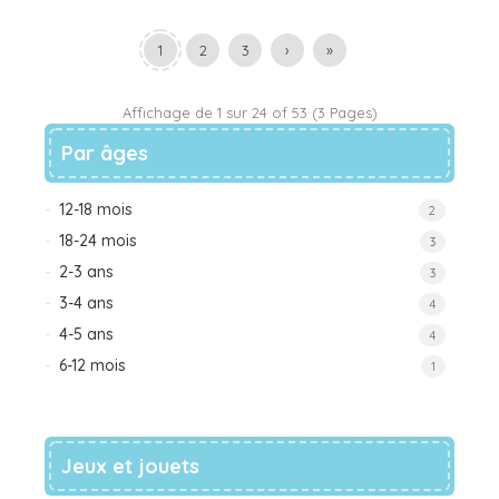
1
2
3
›
»
Affichage de 1 sur 24 of 53 (3 Pages)
Par âges
12-18 mois
2
18-24 mois
3
2-3 ans
3
3-4 ans
4
4-5 ans
4
6-12 mois
1
Jeux et jouets