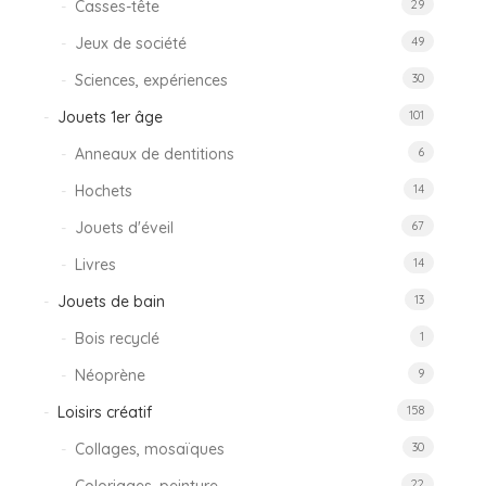
Casses-tête
29
Jeux de société
49
Sciences, expériences
30
Jouets 1er âge
101
Anneaux de dentitions
6
Hochets
14
Jouets d'éveil
67
Livres
14
Jouets de bain
13
Bois recyclé
1
Néoprène
9
Loisirs créatif
158
Collages, mosaïques
30
22