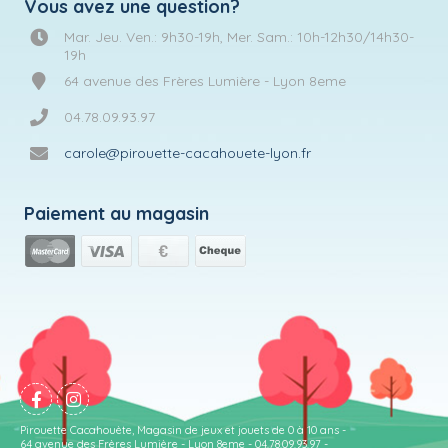
Vous avez une question?
Mar. Jeu. Ven.: 9h30-19h, Mer. Sam.: 10h-12h30/14h30-
19h
64 avenue des Frères Lumière - Lyon 8eme
04.78.09.93.97
carole@pirouette-cacahouete-lyon.fr
Paiement au magasin
Pirouette Cacahouète, Magasin de jeux et jouets de 0 à 10 ans -
64 avenue des Frères Lumière - Lyon 8eme - 04.78.09.93.97 -