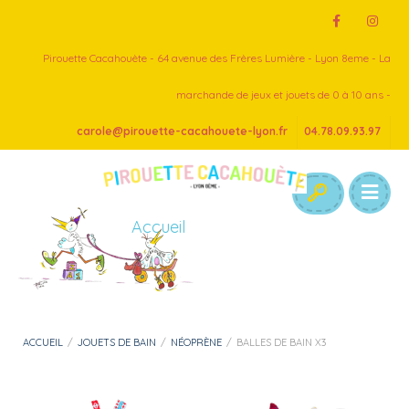
Pirouette Cacahouète - 64 avenue des Frères Lumière - Lyon 8eme - La
marchande de jeux et jouets de 0 à 10 ans -
carole@pirouette-cacahouete-lyon.fr
04.78.09.93.97
Accueil
ACCUEIL
/
JOUETS DE BAIN
/
NÉOPRÈNE
/
BALLES DE BAIN X3