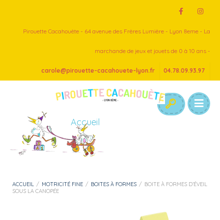
Pirouette Cacahouète - 64 avenue des Frères Lumière - Lyon 8eme - La
marchande de jeux et jouets de 0 à 10 ans -
carole@pirouette-cacahouete-lyon.fr
04.78.09.93.97
Accueil
ACCUEIL
/
MOTRICITÉ FINE
/
BOITES À FORMES
/
BOITE À FORMES D’ÉVEIL
SOUS LA CANOPÉE