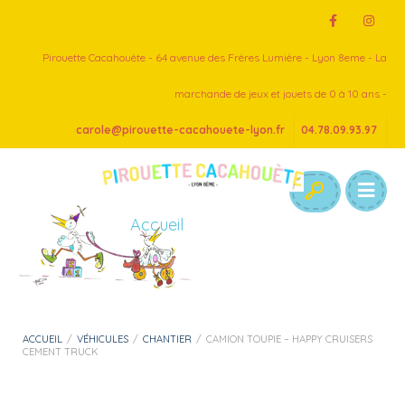
Pirouette Cacahouète - 64 avenue des Frères Lumière - Lyon 8eme - La
marchande de jeux et jouets de 0 à 10 ans -
carole@pirouette-cacahouete-lyon.fr
04.78.09.93.97
Accueil
ACCUEIL
/
VÉHICULES
/
CHANTIER
/
CAMION TOUPIE – HAPPY CRUISERS
CEMENT TRUCK