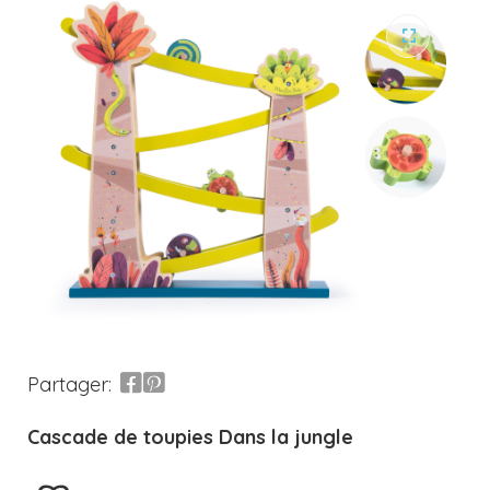
Partager:
Cascade de toupies Dans la jungle