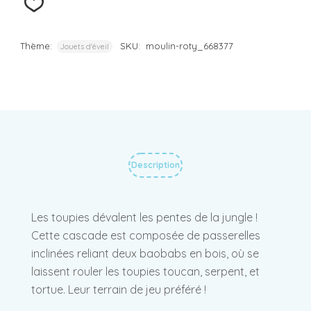
Thème:
SKU:
moulin-roty_668377
Jouets d'éveil
Description
Les toupies dévalent les pentes de la jungle !
Cette cascade est composée de passerelles
inclinées reliant deux baobabs en bois, où se
laissent rouler les toupies toucan, serpent, et
tortue. Leur terrain de jeu préféré !