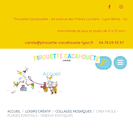
Pirouette Cacahouète - 64 avenue des Frères Lumière - Lyon 8eme - La
marchande de jeux et jouets de 0 à 10 ans -
carole@pirouette-cacahouete-lyon.fr
04.78.09.93.97
Accueil
ACCUEIL
/
LOISIRS CRÉATIF
/
COLLAGES, MOSAÏQUES
/
CREA FACILE –
PLIAGES EVENTAILS – OISEAUX EXOTIQUES