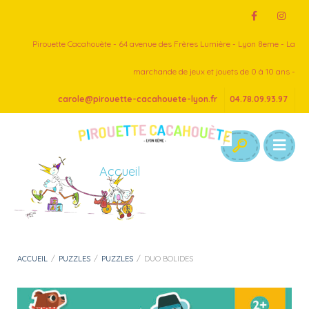
Pirouette Cacahouète - 64 avenue des Frères Lumière - Lyon 8eme - La
marchande de jeux et jouets de 0 à 10 ans -
carole@pirouette-cacahouete-lyon.fr
04.78.09.93.97
Accueil
ACCUEIL
/
PUZZLES
/
PUZZLES
/
DUO BOLIDES