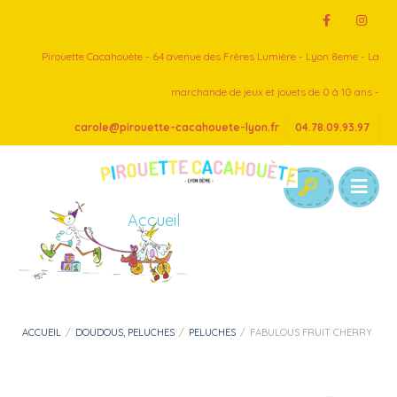
Pirouette Cacahouète - 64 avenue des Frères Lumière - Lyon 8eme - La
marchande de jeux et jouets de 0 à 10 ans -
carole@pirouette-cacahouete-lyon.fr
04.78.09.93.97
Accueil
ACCUEIL
/
DOUDOUS, PELUCHES
/
PELUCHES
/
FABULOUS FRUIT CHERRY