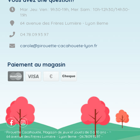
Mar. Jeu. Ven.: 9h30-19h, Mer. Sam.: 10h-12h30/14h30-
19h
64 avenue des Frères Lumière - Lyon 8eme
04.78.09.93.97
carole@pirouette-cacahouete-lyon.fr
Paiement au magasin
Pirouette Cacahouète, Magasin de jeux et jouets de 0 à 10 ans -
64 avenue des Frères Lumière - Lyon 8eme - 04.78.09.93.97 -