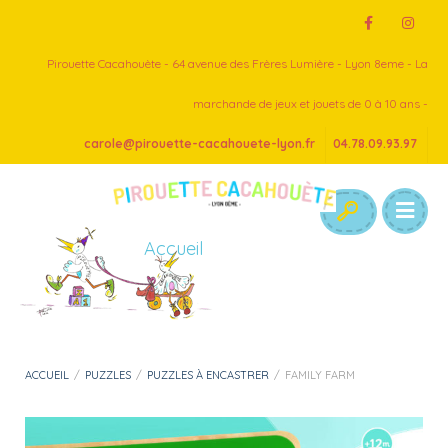
Pirouette Cacahouète - 64 avenue des Frères Lumière - Lyon 8eme - La
marchande de jeux et jouets de 0 à 10 ans -
carole@pirouette-cacahouete-lyon.fr
04.78.09.93.97
Accueil
ACCUEIL
/
PUZZLES
/
PUZZLES À ENCASTRER
/
FAMILY FARM