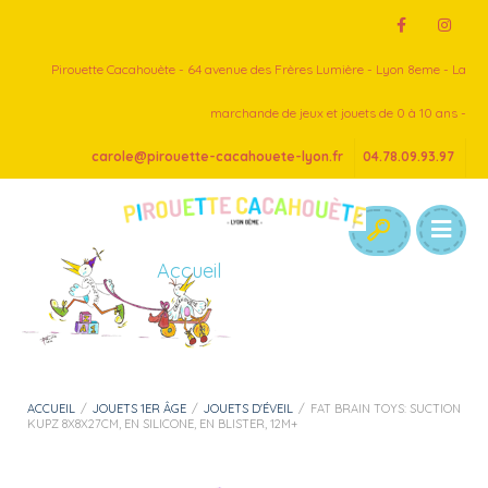
Pirouette Cacahouète - 64 avenue des Frères Lumière - Lyon 8eme - La
marchande de jeux et jouets de 0 à 10 ans -
carole@pirouette-cacahouete-lyon.fr
04.78.09.93.97
Accueil
ACCUEIL
/
JOUETS 1ER ÂGE
/
JOUETS D'ÉVEIL
/
FAT BRAIN TOYS: SUCTION
KUPZ 8X8X27CM, EN SILICONE, EN BLISTER, 12M+