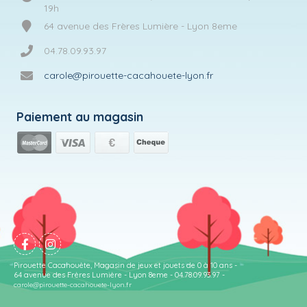
19h
64 avenue des Frères Lumière - Lyon 8eme
04.78.09.93.97
carole@pirouette-cacahouete-lyon.fr
Paiement au magasin
Pirouette Cacahouète, Magasin de jeux et jouets de 0 à 10 ans -
64 avenue des Frères Lumière - Lyon 8eme - 04.78.09.93.97 -
carole@pirouette-cacahouete-lyon.fr