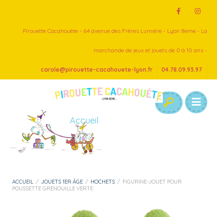
Pirouette Cacahouète - 64 avenue des Frères Lumière - Lyon 8eme - La
marchande de jeux et jouets de 0 à 10 ans -
carole@pirouette-cacahouete-lyon.fr
04.78.09.93.97
Accueil
ACCUEIL
/
JOUETS 1ER ÂGE
/
HOCHETS
/
FIGURINE-JOUET POUR
POUSSETTE GRENOUILLE VERTE