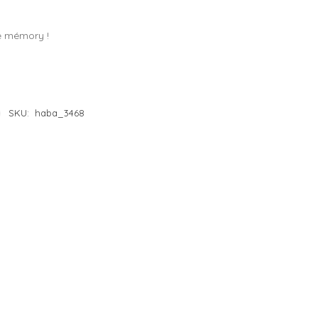
e 4 à 5 ans
– Lilliputiens
e mémory !
e 5 à 6 ans
– Moulin Roty
e 6 à 7 ans
– Petit Jour
e 7 à 8 ans
– Plan Toys
e 8 à 10 ans
– Sentosphère
SKU:
haba_3468
– Souza
– Trousselier
– Vilac