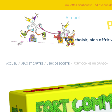
Pirouette Cacahouète - 64 avenue d
Accueil
Bien choisir, bien offrir
Petite enfance
Par thème
ACCUEIL
/
JEUX ET CARTES
/
JEUX DE SOCIÉTÉ
/
FORT COMME UN DRAGON
– Doudous, peluches
– Véhicules
– Jouets 1er âge
– Jeux d’imitation
– Instruments de musiques
– Loisirs créatif
– Jouets de bain
– Puzzles
– Motricité fine
– Jeux et cartes
– Mes premiers pas
– Jeux d’extérieur