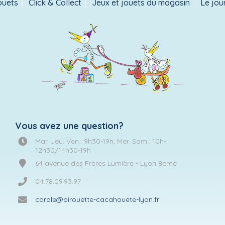
ouets
Click & Collect
Jeux et jouets du magasin
Le jou
Vous avez une question?
Mar. Jeu. Ven.: 9h30-19h, Mer. Sam.: 10h-
12h30/14h30-19h
64 avenue des Frères Lumière - Lyon 8eme
04.78.09.93.97
carole@pirouette-cacahouete-lyon.fr