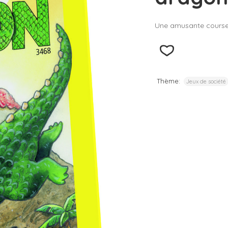
– D
Une amusante cours
– D
– D
– D
– D
Thème:
Jeux de société