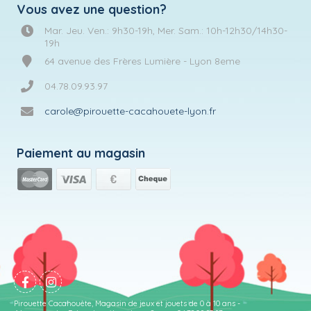
Vous avez une question?
Mar. Jeu. Ven.: 9h30-19h, Mer. Sam.: 10h-12h30/14h30-
19h
64 avenue des Frères Lumière - Lyon 8eme
04.78.09.93.97
carole@pirouette-cacahouete-lyon.fr
Paiement au magasin
Pirouette Cacahouète, Magasin de jeux et jouets de 0 à 10 ans -