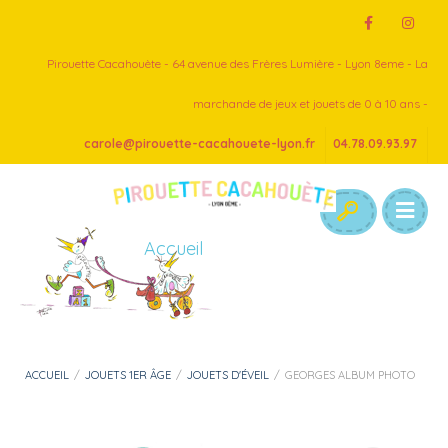
Pirouette Cacahouète - 64 avenue des Frères Lumière - Lyon 8eme - La
marchande de jeux et jouets de 0 à 10 ans -
carole@pirouette-cacahouete-lyon.fr
04.78.09.93.97
Accueil
ACCUEIL
/
JOUETS 1ER ÂGE
/
JOUETS D'ÉVEIL
/
GEORGES ALBUM PHOTO