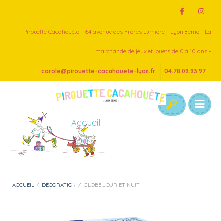
Pirouette Cacahouète - 64 avenue des Frères Lumière - Lyon 8eme - La
marchande de jeux et jouets de 0 à 10 ans -
carole@pirouette-cacahouete-lyon.fr
04.78.09.93.97
Accueil
ACCUEIL
/
DÉCORATION
/
GLOBE JOUR ET NUIT