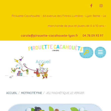
Pirouette Cacahouète - 64 avenue des Frères Lumière - Lyon 8eme - La
marchande de jeux et jouets de 0 à 10 ans -
carole@pirouette-cacahouete-lyon.fr
04.78.09.93.97
Accueil
ACCUEIL
/
MOTRICITÉ FINE
/
JEU MAGNÉTIQUE LE VERGER