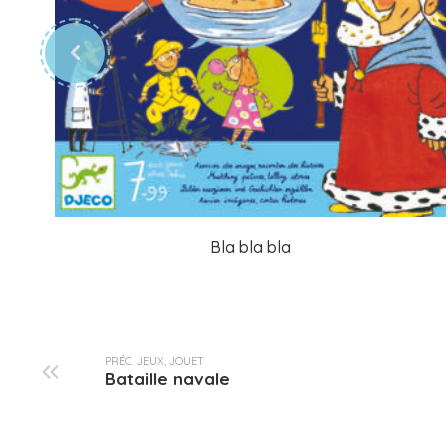
Bla bla bla
PRÉC. JEUX, JOUET
Bataille navale