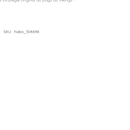
 stratégie original au pays ds Vikings !
e 4 à 5 ans
– Lilliputiens
e 5 à 6 ans
– Moulin Roty
e 6 à 7 ans
– Petit Jour
SKU:
haba_304698
e 7 à 8 ans
– Plan Toys
e 8 à 10 ans
– Sentosphère
– Souza
– Trousselier
– Vilac