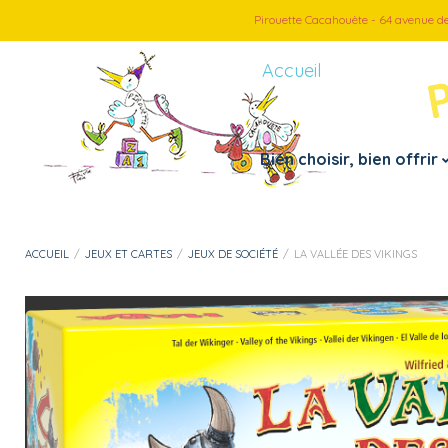
Pirouette Cacahouète - 64 avenue d
Accueil
Bien choisir, bien offrir
Petite enfance
Par thème
ACCUEIL
/
JEUX ET CARTES
/
JEUX DE SOCIÉTÉ
/
LA VALLÉE DES VIKINGS
– Doudous, peluches
– Véhicules
– Jouets 1er âge
– Jeux d’imitation
– Instruments de musiques
– Loisirs créatif
– Jouets de bain
– Puzzles
– Motricité fine
– Jeux et cartes
– Mes premiers pas
– Jeux d’extérieur