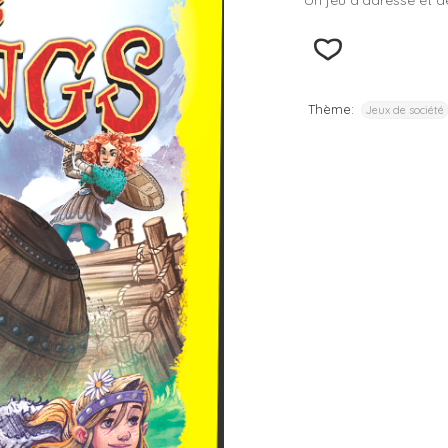
Un jeu d’adresse et de
– D
– D
– D
Thème:
Jeux de société
– D
– D