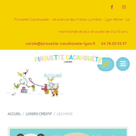
Pirouette Cacahouète - 64 avenue des Frères Lumière - Lyon 8eme - La
marchande de jeux et jouets de 0 à 10 ans -
carole@pirouette-cacahouete-lyon.fr
04.78.09.93.97
Accueil
ACCUEIL
/
LOISIRS CRÉATIF
/
LES MIMIS