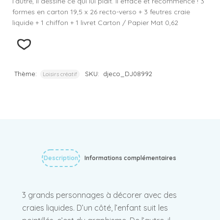
l’autre, il dessine ce qui lui plait. Il efface et recommence ! 3
formes en carton 19,5 x 26 recto-verso + 3 feutres craie
liquide + 1 chiffon + 1 livret Carton / Papier Mat 0,62
Thème:
SKU:
djeco_DJ08992
Loisirs créatif
Description
Informations complémentaires
3 grands personnages à décorer avec des
craies liquides. D’un côté, l’enfant suit les