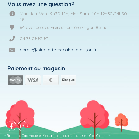
Vous avez une question?
Mar. Jeu. Ven.: 9h30-19h, Mer. Sam.: 10h-12h30/14h30-
19h
64 avenue des Frères Lumière - Lyon 8eme
04.78.09.93.97
carole@pirouette-cacahouete-lyon.fr
Paiement au magasin
Pirouette Cacahouète, Magasin de jeux et jouets de 0 à 10 ans -