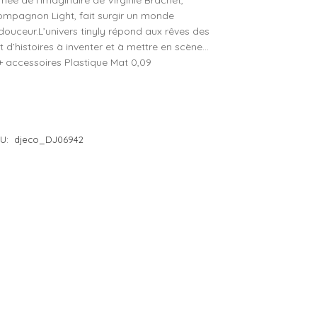
 née de l’imaginaire de Virginie Brachet,
ompagnon Light, fait surgir un monde
e 4 à 5 ans
– Lilliputiens
douceur.L’univers tinyly répond aux rêves des
e 5 à 6 ans
– Moulin Roty
ant d’histoires à inventer et à mettre en scène…
e 6 à 7 ans
– Petit Jour
 + accessoires Plastique Mat 0,09
e 7 à 8 ans
– Plan Toys
e 8 à 10 ans
– Sentosphère
– Souza
U:
djeco_DJ06942
– Trousselier
– Vilac