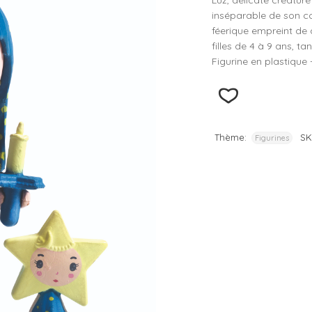
Luz, délicate créature
inséparable de son c
– D
féerique empreint de 
– D
filles de 4 à 9 ans, t
– D
Figurine en plastique
– D
– D
Thème:
SK
Figurines