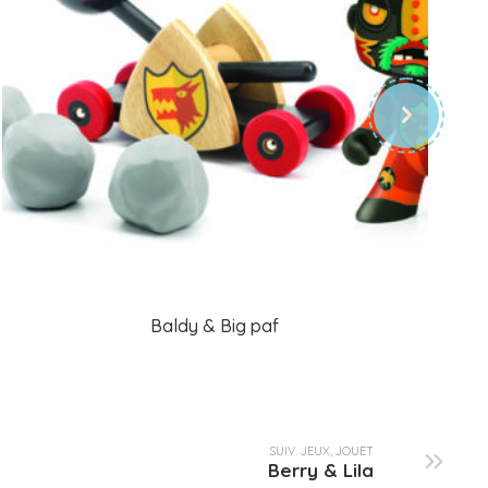
Baldy & Big paf
SUIV. JEUX, JOUET
Berry & Lila