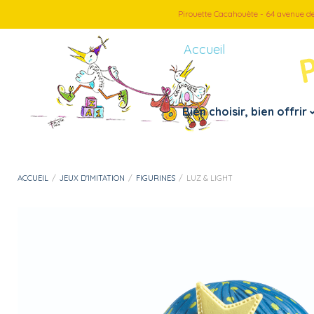
Pirouette Cacahouète - 64 avenue d
Accueil
Bien choisir, bien offrir
Petite enfance
Par thème
ACCUEIL
/
JEUX D'IMITATION
/
FIGURINES
/
LUZ & LIGHT
– Doudous, peluches
– Véhicules
– Jouets 1er âge
– Jeux d’imitation
– Instruments de musiques
– Loisirs créatif
– Jouets de bain
– Puzzles
– Motricité fine
– Jeux et cartes
– Mes premiers pas
– Jeux d’extérieur