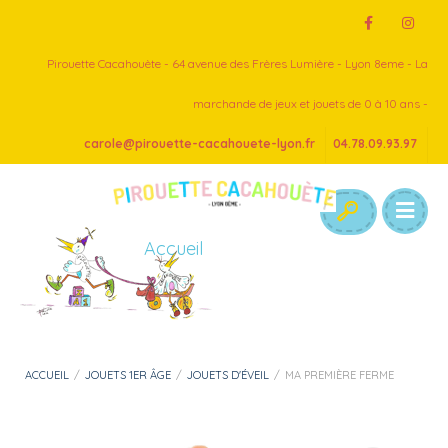
Pirouette Cacahouète - 64 avenue des Frères Lumière - Lyon 8eme - La
marchande de jeux et jouets de 0 à 10 ans -
carole@pirouette-cacahouete-lyon.fr
04.78.09.93.97
Accueil
ACCUEIL
/
JOUETS 1ER ÂGE
/
JOUETS D'ÉVEIL
/
MA PREMIÈRE FERME