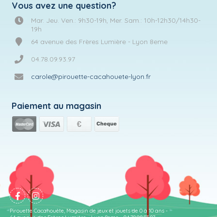
Vous avez une question?
Mar. Jeu. Ven.: 9h30-19h, Mer. Sam.: 10h-12h30/14h30-
19h
64 avenue des Frères Lumière - Lyon 8eme
04.78.09.93.97
carole@pirouette-cacahouete-lyon.fr
Paiement au magasin
Pirouette Cacahouète, Magasin de jeux et jouets de 0 à 10 ans -