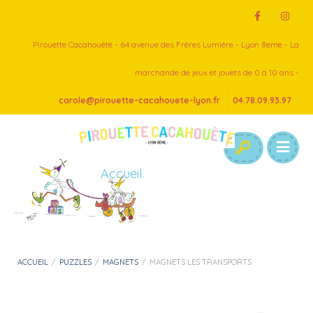
Pirouette Cacahouète - 64 avenue des Frères Lumière - Lyon 8eme - La
marchande de jeux et jouets de 0 à 10 ans -
carole@pirouette-cacahouete-lyon.fr
04.78.09.93.97
Accueil
ACCUEIL
/
PUZZLES
/
MAGNETS
/
MAGNETS LES TRANSPORTS