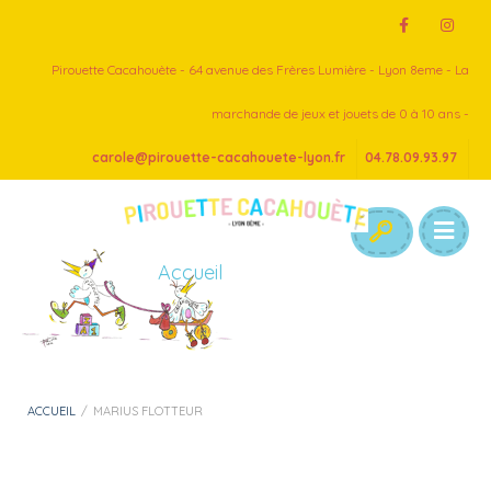
Pirouette Cacahouète - 64 avenue des Frères Lumière - Lyon 8eme - La
marchande de jeux et jouets de 0 à 10 ans -
carole@pirouette-cacahouete-lyon.fr
04.78.09.93.97
Accueil
ACCUEIL
/
MARIUS FLOTTEUR