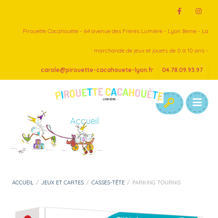
Pirouette Cacahouète - 64 avenue des Frères Lumière - Lyon 8eme - La
marchande de jeux et jouets de 0 à 10 ans -
carole@pirouette-cacahouete-lyon.fr
04.78.09.93.97
Accueil
ACCUEIL
/
JEUX ET CARTES
/
CASSES-TÊTE
/
PARKING TOURNIS