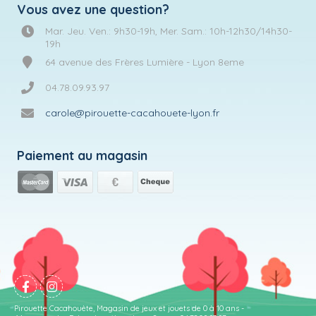
Vous avez une question?
Mar. Jeu. Ven.: 9h30-19h, Mer. Sam.: 10h-12h30/14h30-
19h
64 avenue des Frères Lumière - Lyon 8eme
04.78.09.93.97
carole@pirouette-cacahouete-lyon.fr
Paiement au magasin
Pirouette Cacahouète, Magasin de jeux et jouets de 0 à 10 ans -