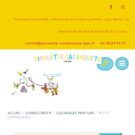
Pirouette Cacahouète - 64 avenue des Frères Lumière - Lyon 8eme - La
marchande de jeux et jouets de 0 à 10 ans -
carole@pirouette-cacahouete-lyon.fr
04.78.09.93.97
Accueil
ACCUEIL
/
LOISIRS CRÉATIF
/
COLORIAGES, PEINTURE
/
PETITS
COMPAGNONS