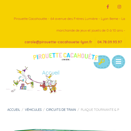
Pirouette Cacahouète - 64 avenue des Frères Lumière - Lyon 8eme - La
marchande de jeux et jouets de 0 à 10 ans -
carole@pirouette-cacahouete-lyon.fr
04.78.09.93.97
Accueil
ACCUEIL
/
VÉHICULES
/
CIRCUITS DE TRAIN
/
PLAQUE TOURNANTE & P