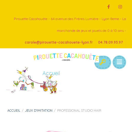
Pirouette Cacahouète - 64 avenue des Frères Lumière - Lyon 8eme - La
marchande de jeux et jouets de 0 à 10 ans -
carole@pirouette-cacahouete-lyon.fr
04.78.09.93.97
Accueil
ACCUEIL
/
JEUX D'IMITATION
/
PROFESSIONAL STUDIO HAIR