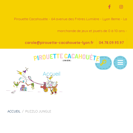
Pirouette Cacahouète - 64 avenue des Frères Lumière - Lyon 8eme - La
marchande de jeux et jouets de 0 à 10 ans -
carole@pirouette-cacahouete-lyon.fr
04.78.09.93.97
Accueil
ACCUEIL
/
PUZZLO JUNGLE