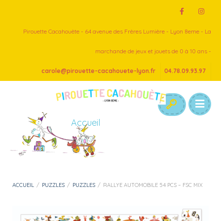
Pirouette Cacahouète - 64 avenue des Frères Lumière - Lyon 8eme - La
marchande de jeux et jouets de 0 à 10 ans -
carole@pirouette-cacahouete-lyon.fr
04.78.09.93.97
Accueil
ACCUEIL
/
PUZZLES
/
PUZZLES
/
RALLYE AUTOMOBILE 54 PCS – FSC MIX