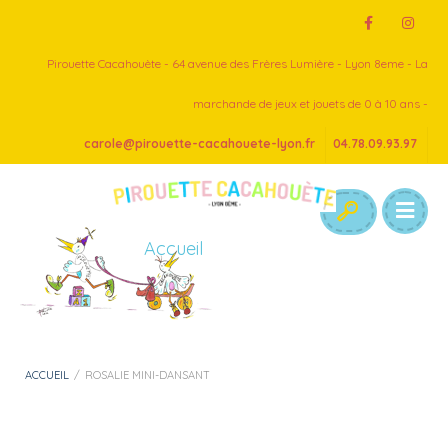
Pirouette Cacahouète - 64 avenue des Frères Lumière - Lyon 8eme - La
marchande de jeux et jouets de 0 à 10 ans -
carole@pirouette-cacahouete-lyon.fr
04.78.09.93.97
Accueil
ACCUEIL
/
ROSALIE MINI-DANSANT