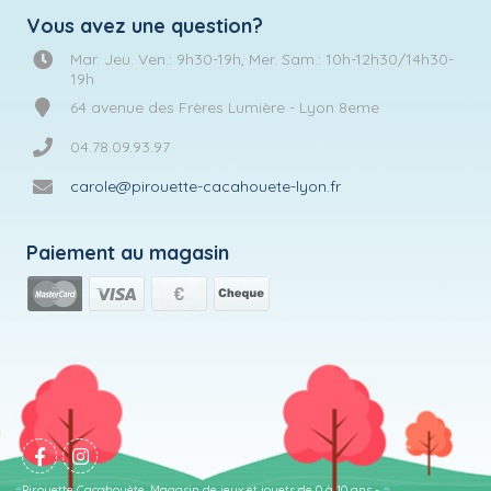
Vous avez une question?
Mar. Jeu. Ven.: 9h30-19h, Mer. Sam.: 10h-12h30/14h30-
19h
64 avenue des Frères Lumière - Lyon 8eme
04.78.09.93.97
carole@pirouette-cacahouete-lyon.fr
Paiement au magasin
Pirouette Cacahouète, Magasin de jeux et jouets de 0 à 10 ans -