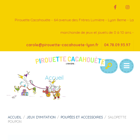
Pirouette Cacahouète - 64 avenue des Frères Lumière - Lyon 8eme - La
marchande de jeux et jouets de 0 à 10 ans -
carole@pirouette-cacahouete-lyon.fr
04.78.09.93.97
Accueil
ACCUEIL
/
JEUX D'IMITATION
/
POUPÉES ET ACCESSOIRES
/
SALOPETTE
POUPON