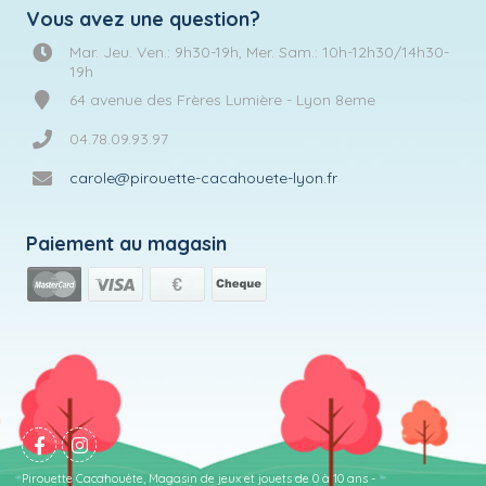
Vous avez une question?
Mar. Jeu. Ven.: 9h30-19h, Mer. Sam.: 10h-12h30/14h30-
19h
64 avenue des Frères Lumière - Lyon 8eme
04.78.09.93.97
carole@pirouette-cacahouete-lyon.fr
Paiement au magasin
Pirouette Cacahouète, Magasin de jeux et jouets de 0 à 10 ans -