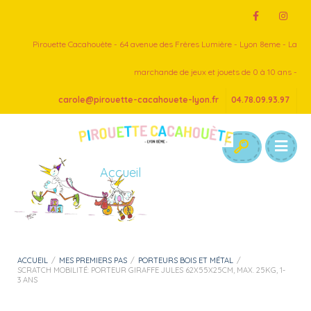
Pirouette Cacahouète - 64 avenue des Frères Lumière - Lyon 8eme - La
marchande de jeux et jouets de 0 à 10 ans -
carole@pirouette-cacahouete-lyon.fr
04.78.09.93.97
Accueil
ACCUEIL
/
MES PREMIERS PAS
/
PORTEURS BOIS ET MÉTAL
/
SCRATCH MOBILITÉ: PORTEUR GIRAFFE JULES 62X55X25CM, MAX. 25KG, 1-
3 ANS