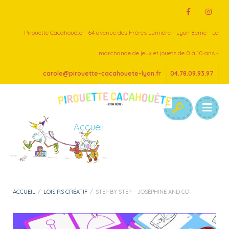
Pirouette Cacahouète - 64 avenue des Frères Lumière - Lyon 8eme - La
marchande de jeux et jouets de 0 à 10 ans -
carole@pirouette-cacahouete-lyon.fr
04.78.09.93.97
Accueil
ACCUEIL
/
LOISIRS CRÉATIF
/
STEP BY STEP – JOSÉPHINE AND CO