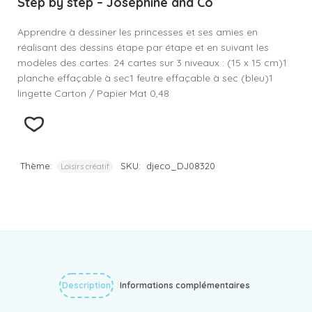
Step by step – Joséphine and Co
Apprendre à dessiner les princesses et ses amies en
réalisant des dessins étape par étape et en suivant les
modèles des cartes. 24 cartes sur 3 niveaux : (15 x 15 cm)1
planche effaçable à sec1 feutre effaçable à sec (bleu)1
lingette Carton / Papier Mat 0,48
Thème:
SKU:
djeco_DJ08320
Loisirs créatif
Description
Informations complémentaires