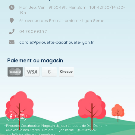
Mar. Jeu. Ven.: 9h30-19h, Mer. Sam.: 10h-12h30/14h30-
19h
64 avenue des Frères Lumière - Lyon 8eme
04.78.09.93.97
carole@pirouette-cacahouete-lyon.fr
Paiement au magasin
Pirouette Cacahouète, Magasin de jeux et jouets de 0 à 10 ans -
64 avenue des Frères Lumière - Lyon 8eme - 04.78.09.93.97 -
carole@pirouette-cacahouete-lyon.fr