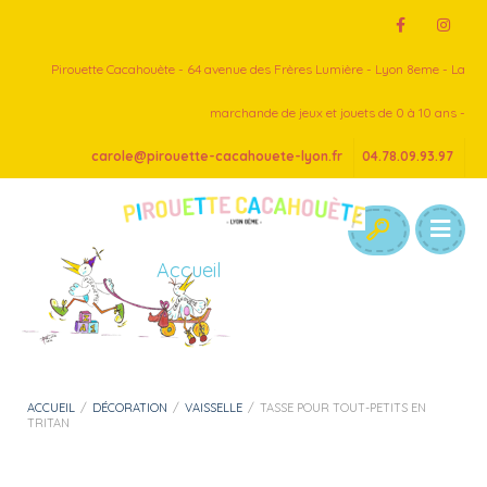
Pirouette Cacahouète - 64 avenue des Frères Lumière - Lyon 8eme - La
marchande de jeux et jouets de 0 à 10 ans -
carole@pirouette-cacahouete-lyon.fr
04.78.09.93.97
Accueil
ACCUEIL
/
DÉCORATION
/
VAISSELLE
/
TASSE POUR TOUT-PETITS EN
TRITAN