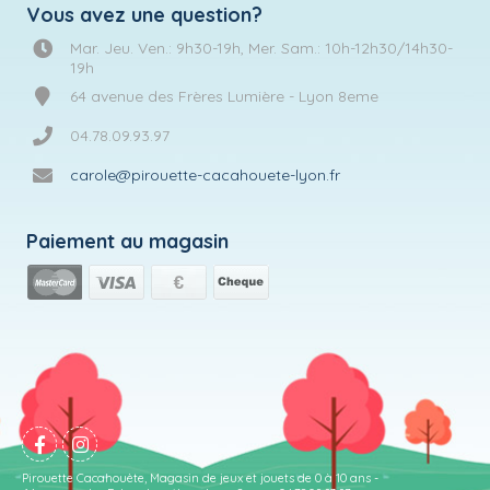
Vous avez une question?
Mar. Jeu. Ven.: 9h30-19h, Mer. Sam.: 10h-12h30/14h30-
19h
64 avenue des Frères Lumière - Lyon 8eme
04.78.09.93.97
carole@pirouette-cacahouete-lyon.fr
Paiement au magasin
Pirouette Cacahouète, Magasin de jeux et jouets de 0 à 10 ans -