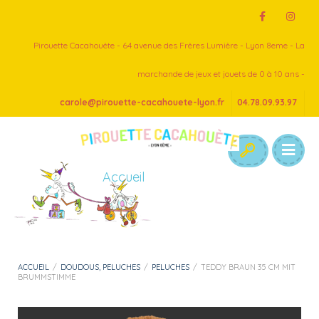
Pirouette Cacahouète - 64 avenue des Frères Lumière - Lyon 8eme - La
marchande de jeux et jouets de 0 à 10 ans -
carole@pirouette-cacahouete-lyon.fr
04.78.09.93.97
Accueil
ACCUEIL
/
DOUDOUS, PELUCHES
/
PELUCHES
/
TEDDY BRAUN 35 CM MIT
BRUMMSTIMME