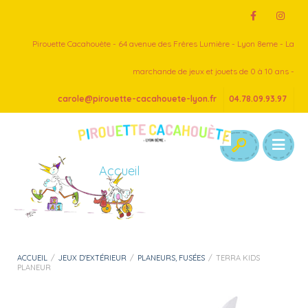
Pirouette Cacahouète - 64 avenue des Frères Lumière - Lyon 8eme - La
marchande de jeux et jouets de 0 à 10 ans -
carole@pirouette-cacahouete-lyon.fr
04.78.09.93.97
Accueil
ACCUEIL
/
JEUX D'EXTÉRIEUR
/
PLANEURS, FUSÉES
/
TERRA KIDS
PLANEUR