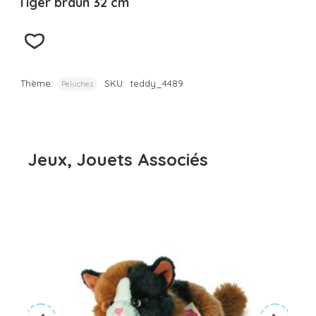
Tiger braun 32 cm
Thème:
SKU:
teddy_4489
Peluches
Jeux, Jouets Associés