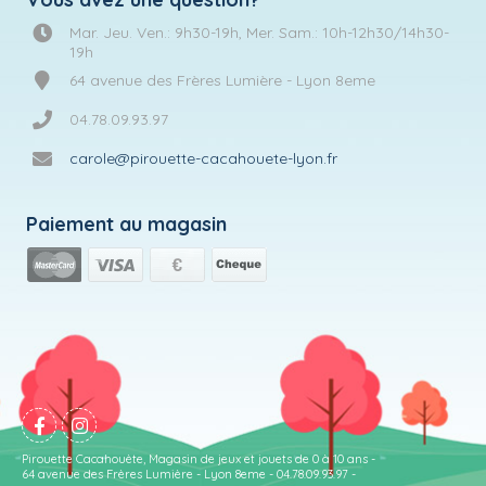
Mar. Jeu. Ven.: 9h30-19h, Mer. Sam.: 10h-12h30/14h30-
19h
64 avenue des Frères Lumière - Lyon 8eme
04.78.09.93.97
carole@pirouette-cacahouete-lyon.fr
Paiement au magasin
Pirouette Cacahouète, Magasin de jeux et jouets de 0 à 10 ans -
64 avenue des Frères Lumière - Lyon 8eme - 04.78.09.93.97 -