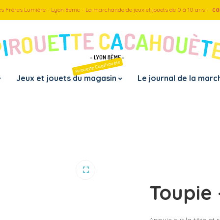
es Frères Lumière - Lyon 8eme - La marchande de jeux et jouets de 0 à 10 ans -
ca
Pirouette Cacahouète
Jeux et jouets du magasin
Le journal de la mar
Pa
– D
– D
– D
– D
Toupie
– D
– D