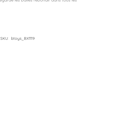
regarde les balles rebondir dans tous les
e 4 à 5 ans
– Lilliputiens
e 5 à 6 ans
– Moulin Roty
e 6 à 7 ans
– Petit Jour
e 7 à 8 ans
– Plan Toys
SKU:
btoys_BX1119
e 8 à 10 ans
– Sentosphère
– Souza
– Trousselier
– Vilac