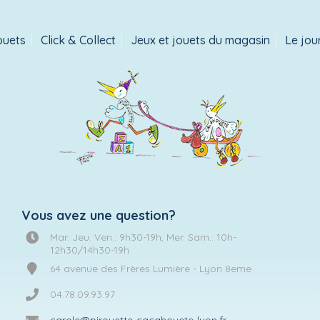
ouets
Click & Collect
Jeux et jouets du magasin
Le jou
Vous avez une question?
Mar. Jeu. Ven.: 9h30-19h, Mer. Sam.: 10h-
12h30/14h30-19h
64 avenue des Frères Lumière - Lyon 8eme
04.78.09.93.97