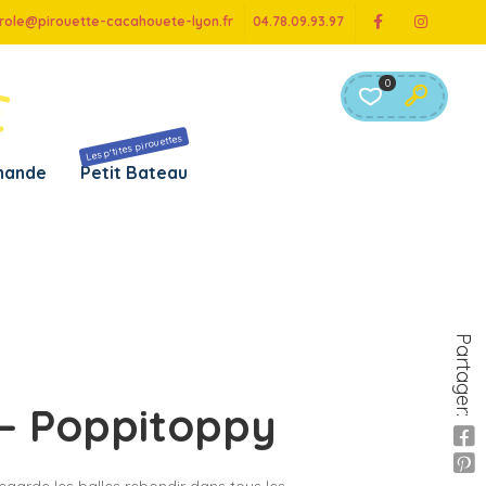
role@pirouette-cacahouete-lyon.fr
04.78.09.93.97
0
Les p'tites pirouettes
chande
Petit Bateau
r âge
Par marque
e 0 à 6 mois
– B toys
e 6 à 12 mois
– Brio
Partager:
e 12 à 18 mois
– Djeco
e 18 à 24 mois
– Götz
 – Poppitoppy
e 2 à 3 ans
– Haba
e 3 à 4 ans
– Hape