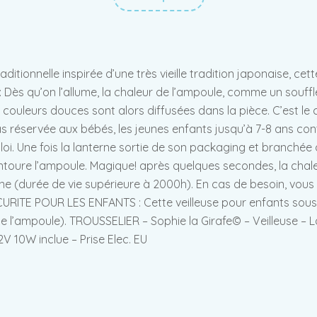
ditionnelle inspirée d’une très vieille tradition japonaise, ce
s qu’on l’allume, la chaleur de l’ampoule, comme un souffle 
 couleurs douces sont alors diffusées dans la pièce. C’est le
s réservée aux bébés, les jeunes enfants jusqu’à 7-8 ans con
ploi. Une fois la lanterne sortie de son packaging et branchée 
 entoure l’ampoule. Magique! après quelques secondes, la chal
terne (durée de vie supérieure à 2000h). En cas de besoin, 
ITE POUR LES ENFANTS : Cette veilleuse pour enfants souscri
de l’ampoule). TROUSSELIER – Sophie la Girafe© – Veilleuse –
V 10W inclue – Prise Elec. EU