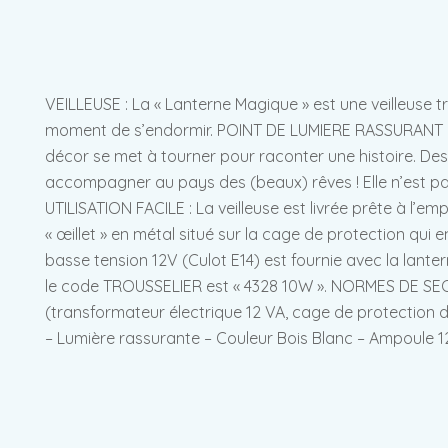
VEILLEUSE : La « Lanterne Magique » est une veilleuse tra
moment de s’endormir. POINT DE LUMIERE RASSURANT : Dè
décor se met à tourner pour raconter une histoire. Des
accompagner au pays des (beaux) rêves ! Elle n’est pa
UTILISATION FACILE : La veilleuse est livrée prête à l’em
« œillet » en métal situé sur la cage de protection qui
basse tension 12V (Culot E14) est fournie avec la lan
le code TROUSSELIER est « 4328 10W ». NORMES DE SECUR
(transformateur électrique 12 VA, cage de protection 
– Lumière rassurante – Couleur Bois Blanc – Ampoule 12