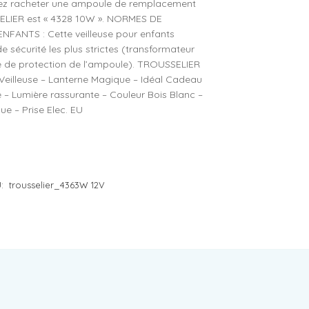
vez racheter une ampoule de remplacement
ELIER est « 4328 10W ». NORMES DE
FANTS : Cette veilleuse pour enfants
e sécurité les plus strictes (transformateur
ge de protection de l’ampoule). TROUSSELIER
 Veilleuse – Lanterne Magique – Idéal Cadeau
 – Lumière rassurante – Couleur Bois Blanc –
e – Prise Elec. EU
U:
trousselier_4363W 12V