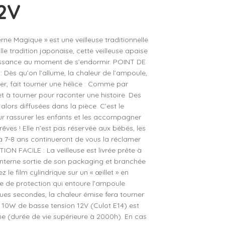
2V
e 4 à 5 ans
– Lilliputiens
e 5 à 6 ans
– Moulin Roty
rne Magique » est une veilleuse traditionnelle
e 6 à 7 ans
– Petit Jour
ille tradition japonaise, cette veilleuse apaise
e 7 à 8 ans
– Plan Toys
aissance au moment de s’endormir. POINT DE
ès qu’on l’allume, la chaleur de l’ampoule,
e 8 à 10 ans
– Sentosphère
r, fait tourner une hélice : Comme par
– Souza
t à tourner pour raconter une histoire. Des
lors diffusées dans la pièce. C’est le
– Trousselier
 rassurer les enfants et les accompagner
– Vilac
êves ! Elle n’est pas réservée aux bébés, les
à 7-8 ans continueront de vous la réclamer
ION FACILE : La veilleuse est livrée prête à
 lanterne sortie de son packaging et branchée
 le film cylindrique sur un « œillet » en
ge de protection qui entoure l’ampoule.
es secondes, la chaleur émise fera tourner
e 10W de basse tension 12V (Culot E14) est
rne (durée de vie supérieure à 2000h). En cas