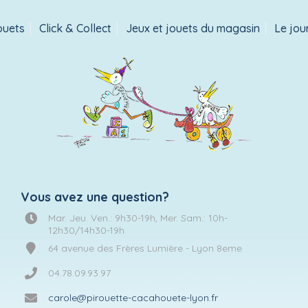
ouets
Click & Collect
Jeux et jouets du magasin
Le jou
Vous avez une question?
Mar. Jeu. Ven.: 9h30-19h, Mer. Sam.: 10h-
12h30/14h30-19h
64 avenue des Frères Lumière - Lyon 8eme
04.78.09.93.97
carole@pirouette-cacahouete-lyon.fr