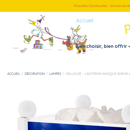
Pirouette Cacahouète - 64 avenue d
Accueil
Bien choisir, bien offrir
Petite enfance
Par thème
ACCUEIL
/
DÉCORATION
/
LAMPES
/
VEILLEUSE – LANTERNE MAGIQUE SOPHIE L
– Doudous, peluches
– Véhicules
– Jouets 1er âge
– Jeux d’imitation
– Instruments de musiques
– Loisirs créatif
– Jouets de bain
– Puzzles
– Motricité fine
– Jeux et cartes
– Mes premiers pas
– Jeux d’extérieur