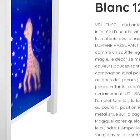
Blanc 1
– D
– D
VEILLEUSE : La « Lante
– D
inspirée d’une très vie
– D
les enfants dès la n
LUMIERE RASSURANT : D
– D
comme un souffle lége
magie, le décor se me
couleurs douces sont a
compagnon idéal pour
au pays des (beaux) r
jeunes enfants jusqu’
certainement! UTILISAT
l’emploi. Une fois la
au courant, positionnez
métal situé sur la ca
Magique! après quelqu
le cylindre. L’Ampoul
fournie avec la lante