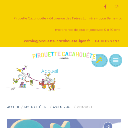
Pirouette Cacahouète - 64 avenue des Frères Lumière - Lyon 8eme - La
marchande de jeux et jouets de 0 à 10 ans -
carole@pirouette-cacahouete-lyon.fr
04.78.09.93.97
Accueil
ACCUEIL
/
MOTRICITÉ FINE
/
ASSEMBLAGE
/
VIS’N’ROLL