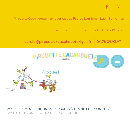
Pirouette Cacahouète - 64 avenue des Frères Lumière - Lyon 8eme - La
marchande de jeux et jouets de 0 à 10 ans -
carole@pirouette-cacahouete-lyon.fr
04.78.09.93.97
Accueil
ACCUEIL
/
MES PREMIERS PAS
/
JOUETS À TRAINER ET POUSSER
/
VOITURE DE COURSE À TRAINER BOIS NATUREL