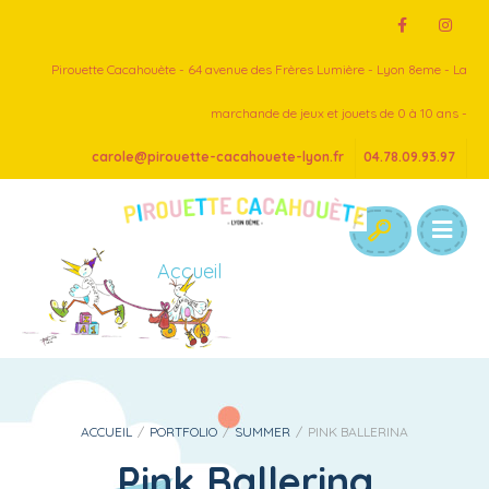
Pirouette Cacahouète - 64 avenue des Frères Lumière - Lyon 8eme - La
marchande de jeux et jouets de 0 à 10 ans -
carole@pirouette-cacahouete-lyon.fr
04.78.09.93.97
Accueil
ACCUEIL
/
PORTFOLIO
/
SUMMER
/
PINK BALLERINA
Pink Ballerina