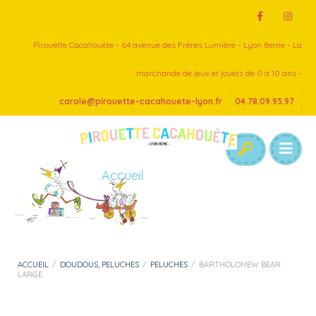
Pirouette Cacahouète - 64 avenue des Frères Lumière - Lyon 8eme - La
marchande de jeux et jouets de 0 à 10 ans -
carole@pirouette-cacahouete-lyon.fr
04.78.09.93.97
Accueil
ACCUEIL
/
DOUDOUS, PELUCHES
/
PELUCHES
/
BARTHOLOMEW BEAR
LARGE