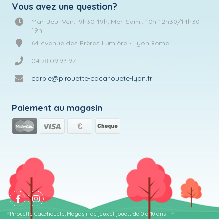
Vous avez une question?
Mar. Jeu. Ven.: 9h30-19h, Mer. Sam.: 10h-12h30/14h30-
19h
64 avenue des Frères Lumière - Lyon 8eme
04.78.09.93.97
carole@pirouette-cacahouete-lyon.fr
Paiement au magasin
Pirouette Cacahouète, Magasin de jeux et jouets de 0 à 10 ans -