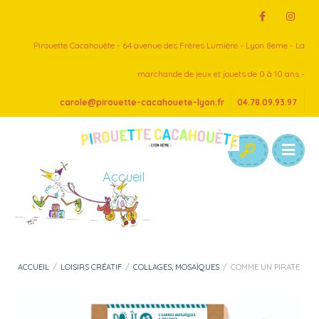
Pirouette Cacahouète - 64 avenue des Frères Lumière - Lyon 8eme - La
marchande de jeux et jouets de 0 à 10 ans -
carole@pirouette-cacahouete-lyon.fr
04.78.09.93.97
Accueil
ACCUEIL
/
LOISIRS CRÉATIF
/
COLLAGES, MOSAÏQUES
/
COMME UN PIRATE