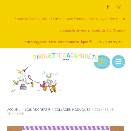
Pirouette Cacahouète - 64 avenue des Frères Lumière - Lyon 8eme - La
marchande de jeux et jouets de 0 à 10 ans -
carole@pirouette-cacahouete-lyon.fr
04.78.09.93.97
Accueil
ACCUEIL
/
LOISIRS CRÉATIF
/
COLLAGES, MOSAÏQUES
/
COMME UNE
PRINCESSE