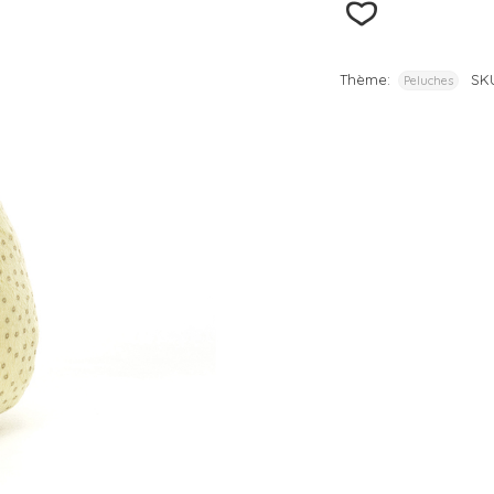
– D
– D
Thème:
SK
Peluches
– D
– D
– D