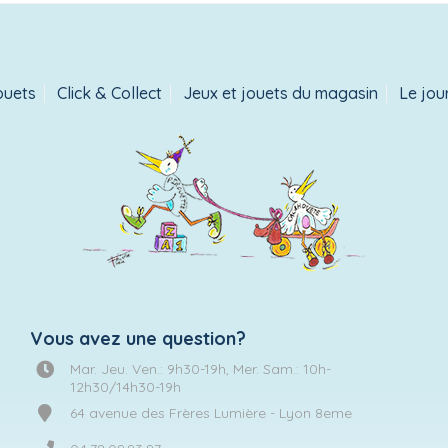
ouets
Click & Collect
Jeux et jouets du magasin
Le jou
Vous avez une question?
Mar. Jeu. Ven.: 9h30-19h, Mer. Sam.: 10h-
12h30/14h30-19h
64 avenue des Frères Lumière - Lyon 8eme