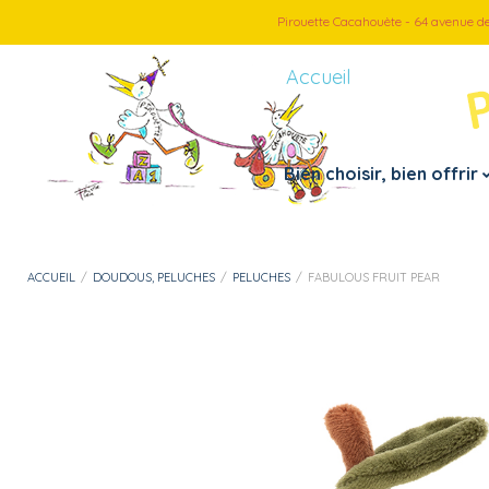
Pirouette Cacahouète - 64 avenue d
Accueil
Bien choisir, bien offrir
Petite enfance
Par thème
ACCUEIL
/
DOUDOUS, PELUCHES
/
PELUCHES
/
FABULOUS FRUIT PEAR
– Doudous, peluches
– Véhicules
– Jouets 1er âge
– Jeux d’imitation
– Instruments de musiques
– Loisirs créatif
– Jouets de bain
– Puzzles
– Motricité fine
– Jeux et cartes
– Mes premiers pas
– Jeux d’extérieur