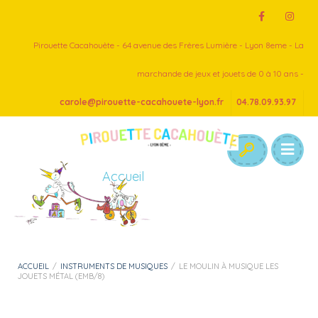
Pirouette Cacahouète - 64 avenue des Frères Lumière - Lyon 8eme - La
marchande de jeux et jouets de 0 à 10 ans -
carole@pirouette-cacahouete-lyon.fr
04.78.09.93.97
Accueil
ACCUEIL
/
INSTRUMENTS DE MUSIQUES
/
LE MOULIN À MUSIQUE LES
JOUETS MÉTAL (EMB/8)