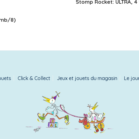
Stomp Rocket: ULTRA, 4
emb/8)
ouets
Click & Collect
Jeux et jouets du magasin
Le jou