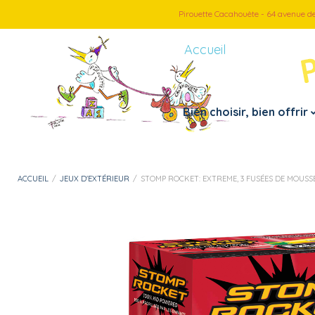
Pirouette Cacahouète - 64 avenue d
Accueil
Bien choisir, bien offrir
Petite enfance
Par thème
ACCUEIL
/
JEUX D'EXTÉRIEUR
/
STOMP ROCKET: EXTREME, 3 FUSÉES DE MOUSSE 
– Doudous, peluches
– Véhicules
– Jouets 1er âge
– Jeux d’imitation
– Instruments de musiques
– Loisirs créatif
– Jouets de bain
– Puzzles
– Motricité fine
– Jeux et cartes
– Mes premiers pas
– Jeux d’extérieur