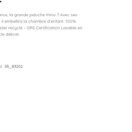
e 4 à 5 ans
– Lilliputiens
arius, la grande peluche rhino ? Avec ses
e 5 à 6 ans
– Moulin Roty
 il embellira la chambre d’enfant. 100%
e 6 à 7 ans
– Petit Jour
ter recyclé – GRS Certification Lavable en
le délicat
e 7 à 8 ans
– Plan Toys
e 8 à 10 ans
– Sentosphère
– Souza
– Trousselier
U:
lilli_83202
– Vilac