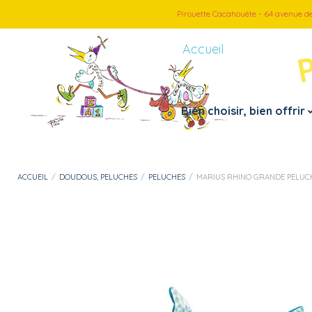
Pirouette Cacahouète - 64 avenue d
Accueil
Bien choisir, bien offrir
Petite enfance
Par thème
ACCUEIL
/
DOUDOUS, PELUCHES
/
PELUCHES
/
MARIUS RHINO GRANDE PELUC
– Doudous, peluches
– Véhicules
– Jouets 1er âge
– Jeux d’imitation
– Instruments de musiques
– Loisirs créatif
– Jouets de bain
– Puzzles
– Motricité fine
– Jeux et cartes
– Mes premiers pas
– Jeux d’extérieur