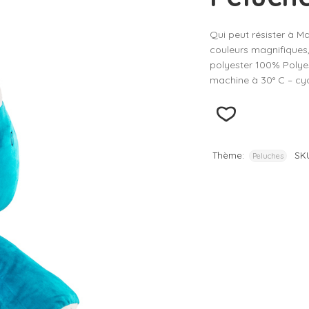
– D
Qui peut résister à M
– D
couleurs magnifiques,
– D
polyester 100% Polyes
machine à 30° C – cyc
– D
– D
Thème:
SK
Peluches