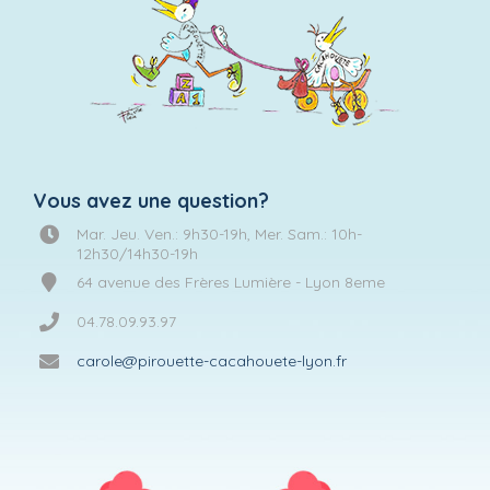
Vous avez une question?
Mar. Jeu. Ven.: 9h30-19h, Mer. Sam.: 10h-
12h30/14h30-19h
64 avenue des Frères Lumière - Lyon 8eme
04.78.09.93.97
carole@pirouette-cacahouete-lyon.fr