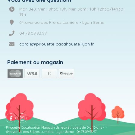
Mar. Jeu. Ven.: 9h30-19h, Mer. Sam.: 10h-12h30/14h30-
19h
64 avenue des Frères Lumière - Lyon 8eme
04.78.09.93.97
carole@pirouette-cacahouete-lyon.fr
Paiement au magasin
Pirouette Cacahouète, Magasin de jeux et jouets de 0 à 10 ans -
64 avenue des Frères Lumière - Lyon 8eme - 04.78.09.93.97 -