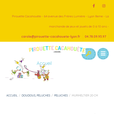
Pirouette Cacahouète - 64 avenue des Frères Lumière - Lyon 8eme - La
marchande de jeux et jouets de 0 à 10 ans -
carole@pirouette-cacahouete-lyon.fr
04.78.09.93.97
Accueil
ACCUEIL
/
DOUDOUS, PELUCHES
/
PELUCHES
/
MURMELTIER 20 CM