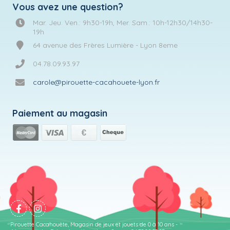
Vous avez une question?
Mar. Jeu. Ven.: 9h30-19h, Mer. Sam.: 10h-12h30/14h30-
19h
64 avenue des Frères Lumière - Lyon 8eme
04.78.09.93.97
carole@pirouette-cacahouete-lyon.fr
Paiement au magasin
Pirouette Cacahouète, Magasin de jeux et jouets de 0 à 10 ans -