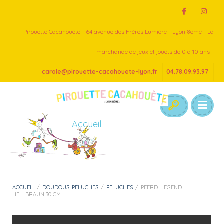
Pirouette Cacahouète - 64 avenue des Frères Lumière - Lyon 8eme - La
marchande de jeux et jouets de 0 à 10 ans -
carole@pirouette-cacahouete-lyon.fr
04.78.09.93.97
Accueil
ACCUEIL
/
DOUDOUS, PELUCHES
/
PELUCHES
/
PFERD LIEGEND
HELLBRAUN 30 CM